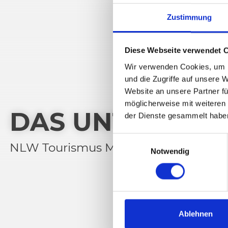
Zustimmung
Diese Webseite verwendet 
Wir verwenden Cookies, um I
und die Zugriffe auf unsere 
Website an unsere Partner fü
möglicherweise mit weiteren
DAS UNTERNEH
der Dienste gesammelt habe
E
NLW Tourismus Marketing GmbH
Notwendig
i
n
w
i
l
l
Ablehnen
i