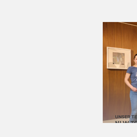
UNSER T
NLW T
GMBH