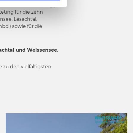
räume
N
assfeld-Pressegger
keting für die zehn
see, Lesachtal,
nboi) sowie für die
achtal
und
Weissensee
.
zu den vielfältigsten