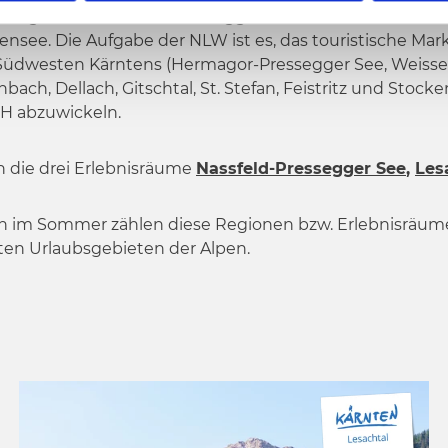
ting GmbH ist die Marketinggesellschaft der Erlebnis
sensee. Die Aufgabe der NLW ist es, das touristische Mar
üdwesten Kärntens (Hermagor-Pressegger See, Weissen
ch, Dellach, Gitschtal, St. Stefan, Feistritz und Stocke
H abzuwickeln.
in die drei Erlebnisräume
Nassfeld-Pressegger See
,
Les
h im Sommer zählen diese Regionen bzw. Erlebnisräume 
en Urlaubsgebieten der Alpen.