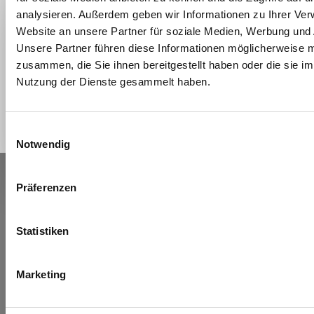
analysieren. Außerdem geben wir Informationen zu Ihrer Ve
Website an unsere Partner für soziale Medien, Werbung und 
Unsere Partner führen diese Informationen möglicherweise m
zusammen, die Sie ihnen bereitgestellt haben oder die sie i
Nutzung der Dienste gesammelt haben.
E
Notwendig
i
1
n
2
w
DER WEG INS URLAUBSGLÜCK
Präferenzen
i
KONTAKT & ANREISE
l
l
Statistiken
"LIFT & BIKE GIRO"
i
g
Marketing
Tröpolach
u
AT - 9631
n
Jenig