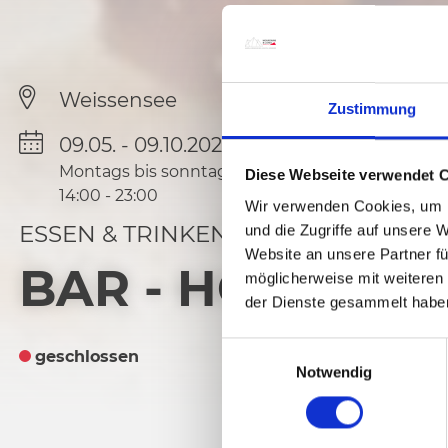
Weissensee
Zustimmung
09.05. - 09.10.2026
Montags bis sonntags
Diese Webseite verwendet 
14:00
-
23:00
Wir verwenden Cookies, um I
ESSEN & TRINKEN
und die Zugriffe auf unsere 
Website an unsere Partner fü
BAR - HOTEL A
möglicherweise mit weiteren
der Dienste gesammelt habe
E
geschlossen
Notwendig
i
n
w
i