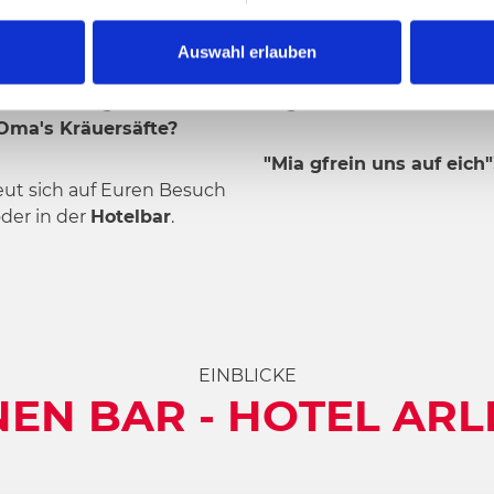
Auswahl erlauben
Drinks & signature
Täglich von 14.00 bis 23.
r Oma's Kräuersäfte?
"Mia gfrein uns auf eich"
eut sich auf Euren Besuch
der in der
Hotelbar
.
EINBLICKE
NEN BAR - HOTEL AR