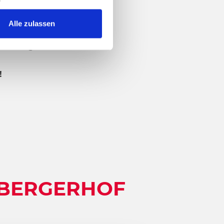
Alle zulassen
00 Uhr geöffnet.
!
LBERGERHOF