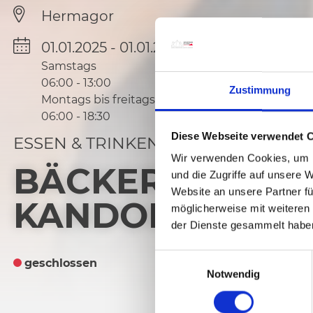
Hermagor
01.01.2025 - 01.01.2030
Samstags
06:00
-
13:00
Zustimmung
Montags bis freitags
06:00
-
18:30
Diese Webseite verwendet 
ESSEN & TRINKEN
Wir verwenden Cookies, um I
BÄCKEREI & KO
und die Zugriffe auf unsere 
Website an unsere Partner fü
KANDOLF
möglicherweise mit weiteren
der Dienste gesammelt habe
E
geschlossen
Notwendig
i
n
w