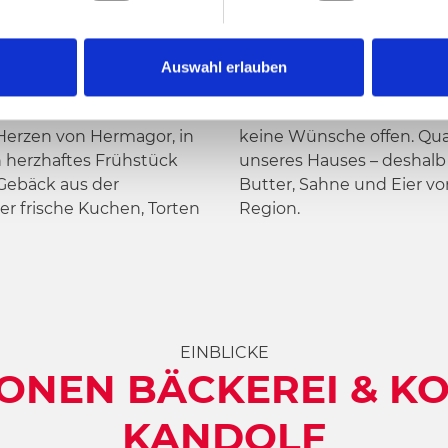
Auswahl erlauben
er ist unser
er Obst lassen
erzen von Hermagor, in
ualität ist die Devise
n herzhaftes Frühstück
verwenden wir Getreide,
Gebäck aus der
eferanten aus der
r frische Kuchen, Torten
Region.
EINBLICKE
ONEN BÄCKEREI & K
KANDOLF